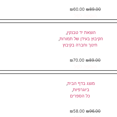
עד לארון השקוף – דיוקן של...
₪
60.00
₪
89.00
הוספה לסל
הוצאת יד טבנקין
,
הקיבוץ בעידן של תמורות
,
חינוך וחברה בקיבוץ
ושבו – סולידריות במושב העובדים...
₪
70.00
₪
89.00
הוספה לסל
מוצג בדף הבית
,
ביוגרפיות
,
כל הספרים
כל השאר הוא אלמוות
₪
58.00
₪
96.00