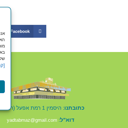
Facebook
האת
מות
באפ
שלך
[קר
כתובתנו
: היסמין 1 רמת אפעל (רמת גן)
דוא"ל
:
yadtabmaz@gmail.com