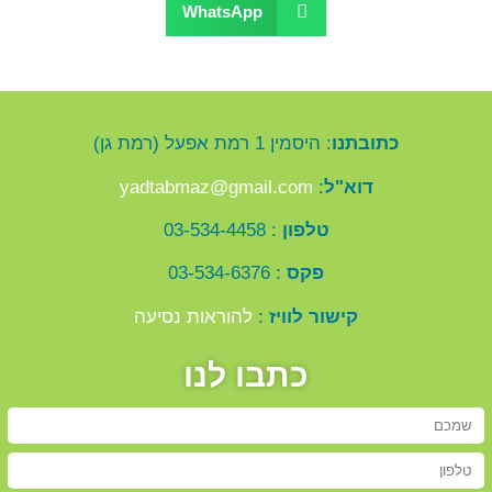
WhatsApp
כתובתנו
: היסמין 1 רמת אפעל (רמת גן)
דוא"ל
:
yadtabmaz@gmail.com
טלפון
: 03-534-4458
פקס
: 03-534-6376
קישור לוויז
:
להוראות נסיעה
כתבו לנו