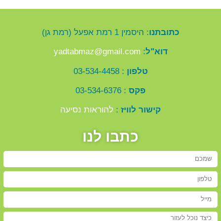
כתובתנו
: היסמין 1 רמת אפעל (רמת גן)
דוא"ל
:
yadtabmaz@gmail.com
טלפון
: 03-534-4458
פקס
: 03-534-6376
קישור לוויז
:
להוראות נסיעה
כתבו לנו