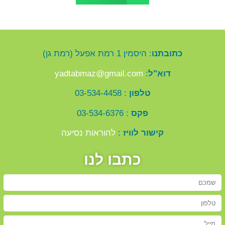
כתובתנו
: היסמין 1 רמת אפעל (רמת גן)
דוא"ל
:
yadtabmaz@gmail.com
טלפון
: 03-534-4458
פקס
: 03-534-6376
קישור לוויז
:
להוראות נסיעה
כתבו לנו