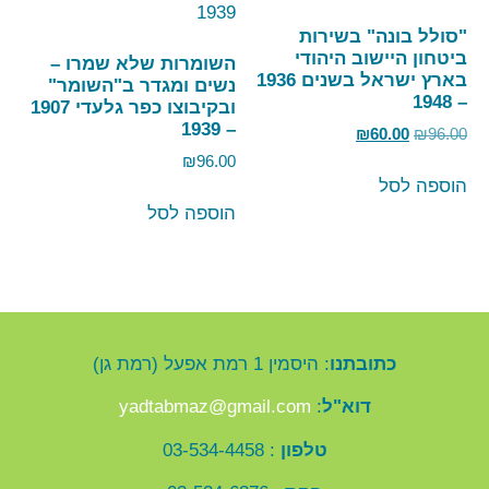
"סולל בונה" בשירות
ביטחון היישוב היהודי
השומרות שלא שמרו –
בארץ ישראל בשנים 1936
נשים ומגדר ב"השומר"
– 1948
ובקיבוצו כפר גלעדי 1907
– 1939
₪
60.00
₪
96.00
₪
96.00
הוספה לסל
הוספה לסל
כתובתנו
: היסמין 1 רמת אפעל (רמת גן)
דוא"ל
:
yadtabmaz@gmail.com
טלפון
: 03-534-4458