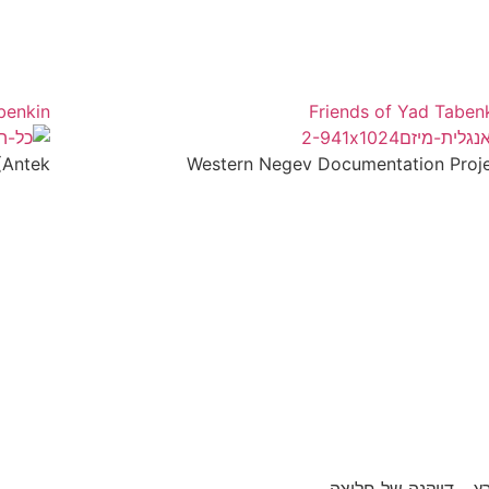
benkin
Friends of Yad Taben
ntek...
Western Negev Documentation Proj