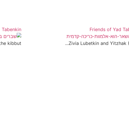
d Tabenkin
Friends of Yad Ta
he kibbut...
Zivia Lubetkin and Yitzhak (A