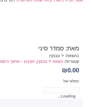
עמוד הבית
/
מגדר בהתיישבות השיתופית
/ מרים בר
מרים ברץ – דיוקנה של 
מאת: סמדר סיני
בהוצאת: יד טבנקין
קטגוריות:
הוצאת יד טבנקין
,
הקיבוץ – מחקר היסטו
₪
0.00
המלאי אזל
חזרה לקטלוג הספרים
Loading...