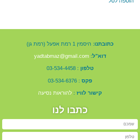
הוספה לסל
כתובתנו
: היסמין 1 רמת אפעל (רמת גן)
דוא"ל
:
yadtabmaz@gmail.com
טלפון
: 03-534-4458
פקס
: 03-534-6376
קישור לוויז
:
להוראות נסיעה
כתבו לנו