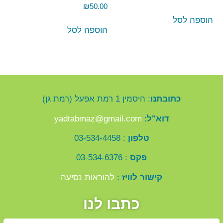
₪
50.00
הוספה לסל
הוספה לסל
כתובתנו
: היסמין 1 רמת אפעל (רמת גן)
דוא"ל
:
yadtabmaz@gmail.com
טלפון
: 03-534-4458
פקס
: 03-534-6376
קישור לוויז
:
להוראות נסיעה
כתבו לנו