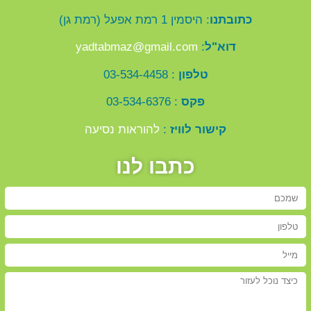
כתובתנו
: היסמין 1 רמת אפעל (רמת גן)
דוא"ל
:
yadtabmaz@gmail.com
טלפון
: 03-534-4458
פקס
: 03-534-6376
קישור לוויז
:
להוראות נסיעה
כתבו לנו