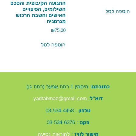
התנועה הקיבוצית והסכם
השילומים, הפיצויים
הוספה לסל
האישים והשבת הרכוש
מגרמניה
₪
75.00
הוספה לסל
כתובתנו
: היסמין 1 רמת אפעל (רמת גן)
דוא"ל
:
yadtabmaz@gmail.com
טלפון
: 03-534-4458
פקס
: 03-534-6376
קישור לוויז
:
להוראות נסיעה