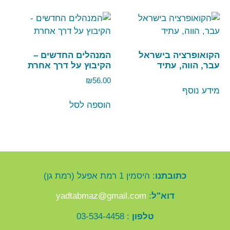
הקואופרציה בישראל
המנהלים החדשים –
עבר, הווה, עתיד
הקיבוץ על דרך אחרת
₪
56.00
מידע נוסף
הוספה לסל
כתובתנו
: היסמין 1 רמת אפעל (רמת גן)
דוא"ל
:
yadtabmaz@gmail.com
טלפון
: 03-534-4458