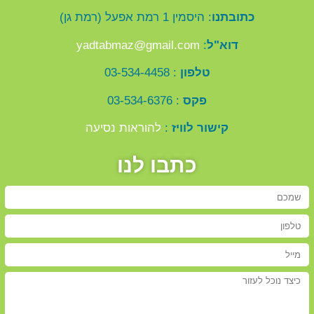
כתובתנו
: היסמין 1 רמת אפעל (רמת גן)
דוא"ל
:
yadtabmaz@gmail.com
טלפון
: 03-534-4458
פקס
: 03-534-6376
קישור לוויז
:
להוראות נסיעה
כתבו לנו