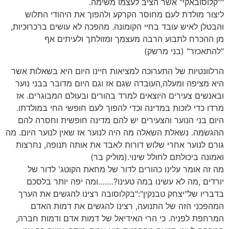
""קלוסובאקי" אשר הציב לעצמו משימה.
ליצור מולדת לעם מחוסר הקרקע ולהפוך את היהודי התלוש
והבטלן לאיש עובד בחיי הקומונה. מהפכה לא עושים ברכרוכיות,
מן ההכרח לתבוע הרבה מעצמך ומזולתך ולעיתים אף
"להתאכזר" (בני מרשק)
הרלוונטיות של התערוכה למציאות חיינו היום היא בשאלות אשר
היא מציפה ומעלה,העובדה שגם אז וגם היום מדובר בבני נוער
ובאנשים צעירים היוצאים למרד בהורים ובעולם המבוגרים. אז
מרדו כדי לזכות במדינה וכדי להפוך לעם חופשי החי במולדתו.
היום בני הנוער והצעירים יש להם מדינה חופשית וחסרה להם
ההגשמה. נשאלת השאלה מה היה לנוער אז שאין לנוער היום. מה
גורם לנוער אחרי שלוש דורות לאבד את אותה תנופה, נחרצות
ואמונה ביכולתם לחולל שינוי.(מוליק בר)
מה זה אומר עלינו כהורים לדור של מחאת הקוטג' לדור של
יורדים ,מה לא עשינו במה טעינו?…….ומה יפה יותר בלסכם
בדבריו של"יצחק טבנקין":"בקלוסובה רצינו להגשים את הערך
המהפכני הזה של התנועה, רצינו להגשים את דמות האדם
המרחפת לפניה. כי הרי האידיאל של דמות אדם ודמות חברה,