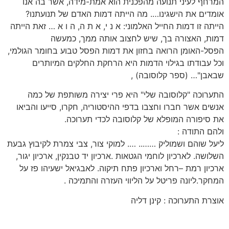
המרחף לעיני תנועה מהפכנית הוא אמת-מידה, אשר בה אנו
אומדים את הישגינו…. מה הייתה דמות האדם של תנועתנו?
הייתה זו דמות החייל האלמוני: א נ י, א ת ה, ה ו א … זאת הייתה
דמות, האצורה בך, שיש לחצוב אותה ממך, כמעשה
הפסל-האומן הרואה בחזון את דמות הפסל טבוע בחומר הגולמי,
וכל עבודתו בגילוי הדמות היא הרחקת החלקים המיותרים
שבאבן"… (ספר קלוסובה) ,
התערוכה "קלוסובה שלי" היא פרי יצירה משותפת של כמה
אנשים אשר חברו וחצבו בדפי ההיסטוריה, חקרו, סייעו והביאו
את סיפורה המופלא של קלוסובה לכדי תערוכה.
ולהם התודה :
ליעל שוהם ושמוליק …….. …. למוקי צור, צבי צמרת לקיבוץ גבעת
השלושה. לארכיון לוחמי הגטאות .ארכיון יד טבנקין, ארכיון יגור,
ארכיון רמת –רחל וארכיון פתח תיקוה. לאבגיאל ישעיהו פז על
המחקר.ליונה פריטל על הליווי העזרה והתמיכה .
אוצרת התערוכה : קינן דליה