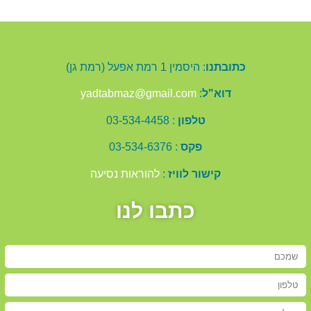
כתובתנו
: היסמין 1 רמת אפעל (רמת גן)
דוא"ל
:
yadtabmaz@gmail.com
טלפון
: 03-534-4458
פקס
: 03-534-6376
קישור לוויז
:
להוראות נסיעה
כתבו לנו