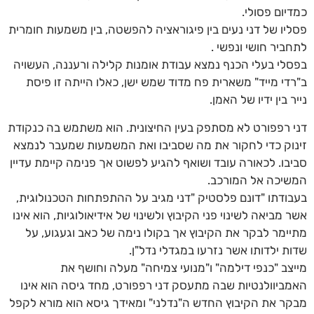
כמדיום פסולי.
פסליו של דני נעים בין פיגוראציה להפשטה, בין משמעות חומרית
לתחביר חושי ונפשי .
בפסלי בעלי הכנף נמצא עבודת אומנות קלילה ורעננה, העשויה
ב"רדי מייד" משארית פח מדוד שמש ישן, כאלו הייתה זו פיסת
נייר בין ידיו של האמן.
דני רפפורט לא מסתפק בעין החיצונית. הוא משתמש בה כנקודת
זינוק כדי לחקור את מה שסביבו ואת המשמעות שמעבר לנמצא
סביבו. לכאורה עובד ושואף להגיע לפשוט אך פנימה קיימת עדיין
המשיכה אל המורכב.
בעבודתו "דונם פלסטיק "דני מגיב על ההתפתחות הטכנולוגית,
אשר מביאה לשינוי פני הקיבוץ ולשינוי של אידיאולוגיות, הוא אינו
מתיימר לבקר את הקיבוץ אך בקולו נימה של כאב וגעגוע, על
שדות ילדותו אשר נזרעו במגדלי נדל"ן.
מייצב "כנפי דילמה" ו"מנועי צמיחה" מעלה וחושף את
האמביוולנטיות שבה מתעסק דני רפפורט, מחד גיסה הוא אינו
מבקר את הקיבוץ החדש ה"נדלני" ומאידך גיסא הוא מורא לקפל