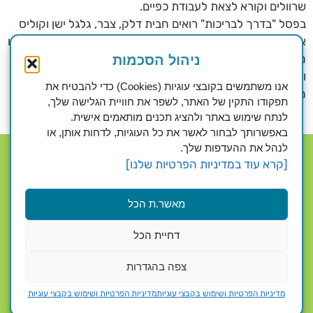
שרוולים וקורא לצאת לעבודת כפיים.
בפסל "בדרך לבריכות" רואים חבית דלק, צבר, גלגל ישן וקוליס
אשר דני מצא על הדקים במפעל הפלסטיק בקיבוץ. שום דבר אינו
מיקרי בבחירותיו של דני. הוא מצרף חפצים לזיכרונות. רוקם
ניהול הסכמות
ושוזר את סיפורו דרך אזכורים מהעבר ומההווה, דרכם הוא
אנו משתמשים בקובצי עוגיות (Cookies) כדי להבטיח את
מעלה שאלות על החברה וערכיה היום.
תפקודו התקין של האתר, לשפר את חוויית הגלישה שלך,
לנתח שימוש באתר ולהציג תכנים מותאמים אישית.
באפשרותך לבחור לאשר את כל העוגיות, לדחות אותן, או
לנהל את ההעדפות שלך.
[קרא עוד במדיניות הפרטיות שלנו]
מאשר.ת הכל
כתובתנו
: היסמין 1 רמת אפעל (רמת גן)
דחיית הכל
דוא"ל
:
yadtabmaz@gmail.com
טלפון
: 03-534-4458
צפה בהגדרות
פקס
: 03-534-6376
מדיניות הפרטיות ושימוש בקבצי עוגיות
מדיניות הפרטיות ושימוש בקבצי עוגיות